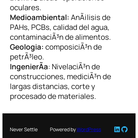
oculares.
Medioambiental:
AnÃ¡lisis de
PAHs, PCBs, calidad del agua,
contaminaciÃ³n de alimentos.
Geologia:
composiciÃ³n de
petrÃ³leo.
IngenierÃ­a
: NivelaciÃ³n de
construcciones, mediciÃ³n de
largas distancias, corte y
procesado de materiales.
LinkedI
GitH
Never Settle
Powered by
WordPress