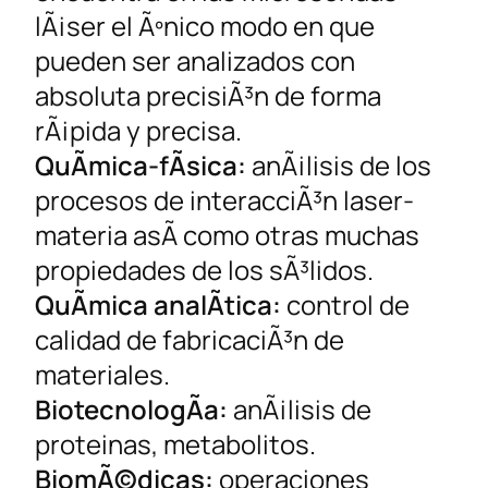
lÃ¡ser el Ãºnico modo en que
pueden ser analizados con
absoluta precisiÃ³n de forma
rÃ¡pida y precisa.
QuÃ­mica-fÃ­sica:
anÃ¡lisis de los
procesos de interacciÃ³n laser-
materia asÃ­ como otras muchas
propiedades de los sÃ³lidos.
QuÃ­mica analÃ­tica:
control de
calidad de fabricaciÃ³n de
materiales.
BiotecnologÃ­a:
anÃ¡lisis de
proteinas, metabolitos.
BiomÃ©dicas:
operaciones