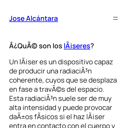
Jose Alcántara
Â¿QuÃ© son los
lÃ¡seres
?
Un lÃ¡ser es un dispositivo capaz
de producir una radiaciÃ³n
coherente, cuyos que se desplaza
en fase a travÃ©s del espacio.
Esta radiaciÃ³n suele ser de muy
alta intensidad y puede provocar
daÃ±os fÃ­sicos si el haz lÃ¡ser
entra en contacto con el cuerpo y